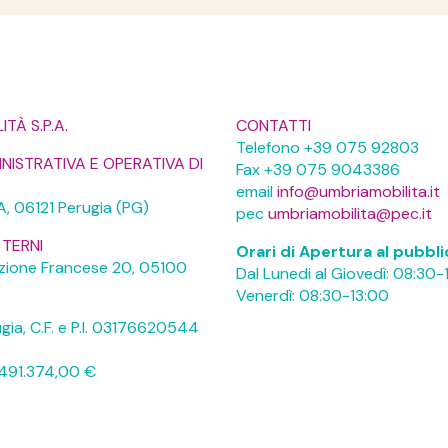
TÀ S.P.A.
CONTATTI
Telefono +39 075 92803
NISTRATIVA E OPERATIVA DI
Fax +39 075 9043386
email
info@umbriamobilita.it
/A, 06121 Perugia (PG)
pec
umbriamobilita@pec.it
 TERNI
Orari di Apertura al pubbl
luzione Francese 20, 05100
Dal Lunedi al Giovedì: 08:30-
Venerdì: 08:30-13:00
rugia, C.F. e P.I. 03176620544
6.491.374,00 €