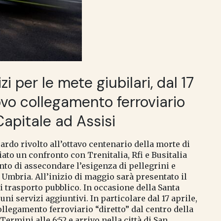
zi per le mete giubilari, dal 17
ovo collegamento ferroviario
Capitale ad Assisi
ardo rivolto all’ottavo centenario della morte di
ato un confronto con Trenitalia, Rfi e Busitalia
ento di assecondare l’esigenza di pellegrini e
n Umbria. All’inizio di maggio sarà presentato il
 trasporto pubblico. In occasione della Santa
i servizi aggiuntivi. In particolare dal 17 aprile,
ollegamento ferroviario “diretto” dal centro della
ermini alle 6:52 e arrivo nella città di San